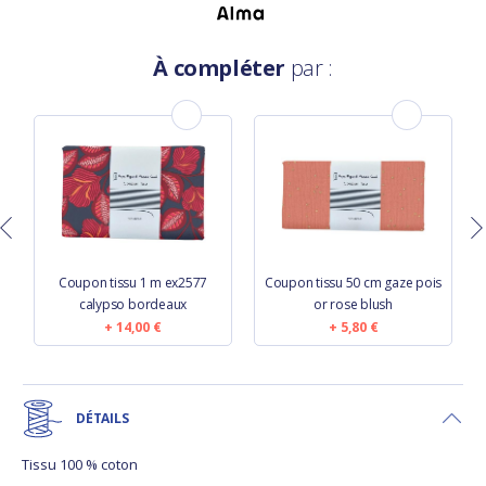
À compléter
par :
Coupon tissu 1 m ex2577
Coupon tissu 50 cm gaze pois
calypso bordeaux
or rose blush
14,00 €
5,80 €
DÉTAILS
Tissu 100 % coton