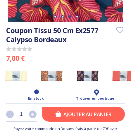
Coupon Tissu 50 Cm Ex2577
Calypso Bordeaux
7,00 €
En stock
Trouver en boutique
-
-
+
+
AJOUTER AU PANIER
Payez votre commande en 3x sans frais à partir de 79€ avec