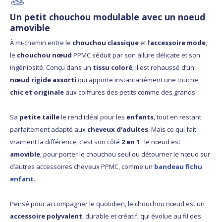
Un petit chouchou modulable avec un noeud
amovible
À mi-chemin entre le
chouchou classique
et l’
accessoire mode
,
le
chouchou nœud
PPMC séduit par son allure délicate et son
ingéniosité. Conçu dans un
tissu coloré
, il est rehaussé d’un
nœud rigide assorti
qui apporte instantanément une touche
chic et originale
aux coiffures des petits comme des grands.
Sa
petite taille
le rend idéal pour les
enfants
, tout en restant
parfaitement adapté aux
cheveux d’adultes
. Mais ce qui fait
vraiment la différence, c’est son côté
2 en 1
: le nœud est
amovible
, pour porter le chouchou seul ou détourner le nœud sur
d’autres accessoires cheveux PPMC, comme un
bandeau fichu
enfant
.
Pensé pour accompagner le quotidien, le chouchou nœud est un
accessoire polyvalent
, durable et créatif, qui évolue au fil des