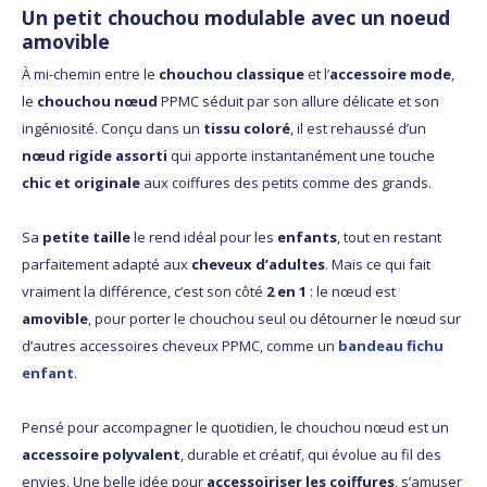
Un petit chouchou modulable avec un noeud
amovible
À mi-chemin entre le
chouchou classique
et l’
accessoire mode
,
le
chouchou nœud
PPMC séduit par son allure délicate et son
ingéniosité. Conçu dans un
tissu coloré
, il est rehaussé d’un
nœud rigide assorti
qui apporte instantanément une touche
chic et originale
aux coiffures des petits comme des grands.
Sa
petite taille
le rend idéal pour les
enfants
, tout en restant
parfaitement adapté aux
cheveux d’adultes
. Mais ce qui fait
vraiment la différence, c’est son côté
2 en 1
: le nœud est
amovible
, pour porter le chouchou seul ou détourner le nœud sur
d’autres accessoires cheveux PPMC, comme un
bandeau fichu
enfant
.
Pensé pour accompagner le quotidien, le chouchou nœud est un
accessoire polyvalent
, durable et créatif, qui évolue au fil des
envies. Une belle idée pour
accessoiriser les coiffures
, s’amuser