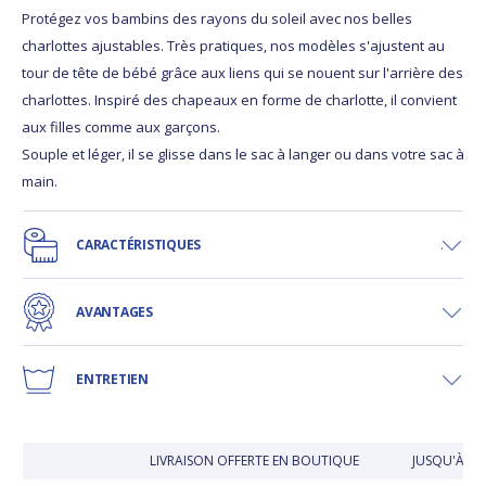
Protégez vos bambins des rayons du soleil avec nos belles
charlottes ajustables. Très pratiques, nos modèles s'ajustent au
tour de tête de bébé grâce aux liens qui se nouent sur l'arrière des
charlottes. Inspiré des chapeaux en forme de charlotte, il convient
aux filles comme aux garçons.
Souple et léger, il se glisse dans le sac à langer ou dans votre sac à
main.
CARACTÉRISTIQUES
AVANTAGES
ENTRETIEN
LIVRAISON OFFERTE EN BOUTIQUE
JUSQU'À 30