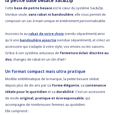
la petite base besace Sac&Zip
Cette
base de petite besace
est le cœur du système Sac&Zip.
Vendue seule,
sans rabat ni bandoulière
, elle vous permet de
composer un sac à main unique et entièrement personnalisable.
Associez-la au
rabat de votre choix
(vendu séparément) ainsi
qu'à une
bandoulière assortie
(vendue séparément), et créez un
accessoire qui s’adapte à votre style, vos envies ou les saisons.
Grâce à son système astucieux de
fermeture éclair discrète au
dos
, changez de rabat en un clin d’œil !
Un format compact mais ultra pratique
Modèle emblématique de la marque, la petite besace séduit
depuis plus de dix ans par sa
forme élégante
, sa
contenance
idéale pour le quotidien
et sa
durabilité
. C’est un accessoire
de mode
original, pratique et écoresponsable
, qui
accompagne de nombreuses femmes au quotidien.
Elle comprend :