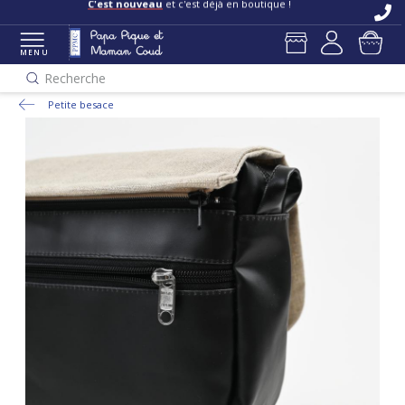
C'est nouveau
et c'est déjà en boutique !
MENU
Recherche
Petite besace