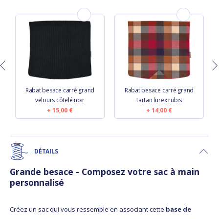
r
Rabat besace carré grand
Rabat besace carré grand
velours côtelé noir
tartan lurex rubis
15,00 €
14,00 €
DÉTAILS
Grande besace - Composez votre sac à main
personnalisé
Créez un sac qui vous ressemble en associant cette
base de