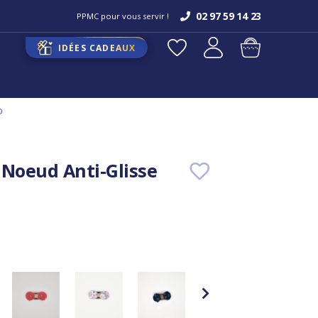
02 97 59 14 23
PPMC pour vous servir !
IDÉES CADEAUX
D
 Noeud Anti-Glisse