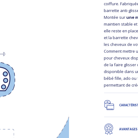
coiffure. Fabriqué
barrette anti-glis
Montée sur
une m
maintien stable e
elle reste en plac
et la barrette che
les cheveux de vo
Comment mettre une
pour cheveux dispo
de la faire glisser
disponible dans un
bébé fille, ado ou
permettant de cré
CARACTÉRIS
AVANTAGES