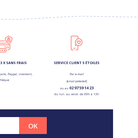
3 X SANS FRAIS
SERVICE CLIENT 5 ÉTOILES
aire, Paypal, virement,
Par e-mail
chèque
[email protected]
02 97 59 14 23
ou au
du lun. au vend. de 09h à 13h
OK