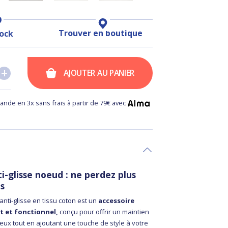
Trouver en boutique
tock
+
+
AJOUTER AU PANIER
nde en 3x sans frais à partir de 79€ avec
i-glisse noeud : ne perdez plus
es
nti-glisse en tissu coton est un
accessoire
nt et fonctionnel,
conçu pour offrir un maintien
eux tout en ajoutant une touche de style à votre