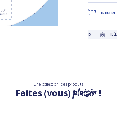
ENTRETIEN
JUSQU'À 30 JOURS POUR CHANGER D'AVIS
FIDÉLITÉ RÉC
Une collection, des produits
plaisir
Faites (vous)
!