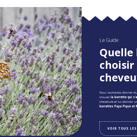
Le Guide
Quelle 
choisir
cheveux
Vous souhaitez donner 
trouver
la barrette qui s
chevelure et lui donner u
barrettes Papa Pique et
VOIR TOUS LES