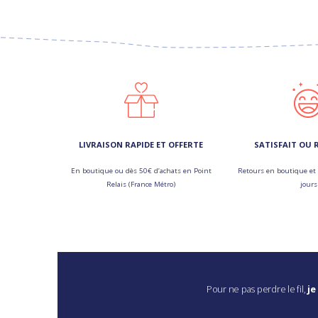
LIVRAISON RAPIDE ET OFFERTE
SATISFAIT OU
En boutique ou dès 50€ d’achats en Point
Retours en boutique et 
Relais (France Métro)
jours
Pour ne pas perdre le fil,
je