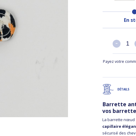
En s
-
-
Payez votre comma
DÉTAILS
Barrette ant
vos barrett
La barrette nœud a
capillaire éléga
sécurisé des chev