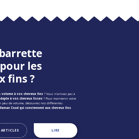
barrette
 pour les
 fins ?
du
volume à vos cheveux fins
? Vous n’arrivez pas à
’adapte à vos cheveux lisses
? Pour maintenir votre
n peu de volume, découvrez nos différentes
 Maman Coud qui conviennent aux cheveux fins
.
 ARTICLES
LIRE