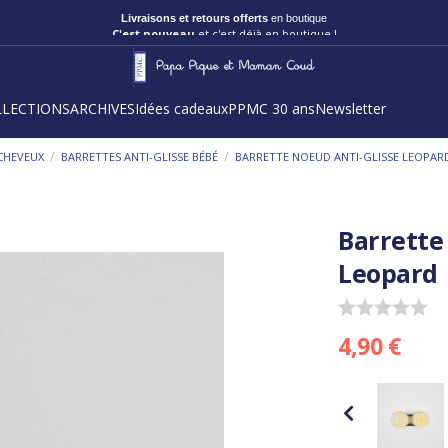
Livraisons et retours offerts
en boutique
C'est nouveau
et c'est déjà en boutique !
LLECTIONS
ARCHIVES
Idées cadeaux
PPMC 30 ans
Newsletter
/
/
CHEVEUX
BARRETTES ANTI-GLISSE BÉBÉ
BARRETTE NOEUD ANTI-GLISSE LEOPAR
Barrette
Leopard
4,90 €