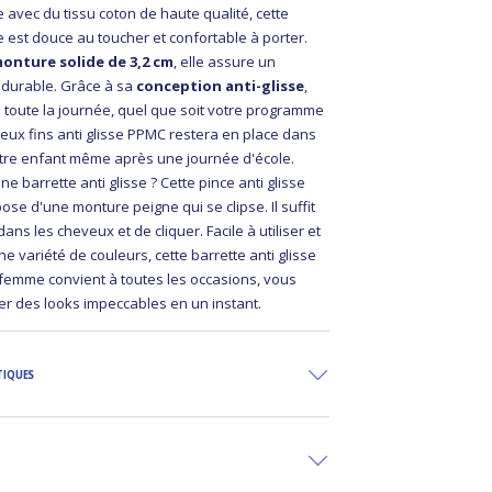
e avec du tissu coton de haute qualité, cette
se est douce au toucher et confortable à porter.
onture solide de 3,2 cm
, elle assure un
t durable. Grâce à sa
conception anti-glisse
,
e toute la journée, quel que soit votre programme
veux fins anti glisse PPMC restera en place dans
tre enfant même après une journée d'école.
 barrette anti glisse ? Cette pince anti glisse
se d'une monture peigne qui se clipse. Il suffit
 dans les cheveux et de cliquer. Facile à utiliser et
e variété de couleurs, cette barrette anti glisse
 femme convient à toutes les occasions, vous
er des looks impeccables en un instant.
TIQUES