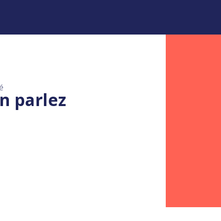
é
n parlez