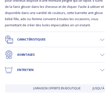
pour cheveux dispose d'une monture peigne qui se clipse. Il suffit
de la faire glisser dans les cheveux et de cliquer. Facile à utiliser et
disponible dans une variété de couleurs, cette barrette anti glisse
bébé fille, ado ou femme convient à toutes les occasions, vous
permettant de créer des looks impeccables en un instant.
CARACTÉRISTIQUES
AVANTAGES
ENTRETIEN
LIVRAISON OFFERTE EN BOUTIQUE
JUSQU'À 30 