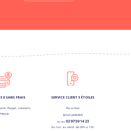
3 X SANS FRAIS
SERVICE CLIENT 5 ÉTOILES
aire, Paypal, virement,
Par e-mail
chèque
[email protected]
02 97 59 14 23
ou au
du lun. au vend. de 09h à 13h