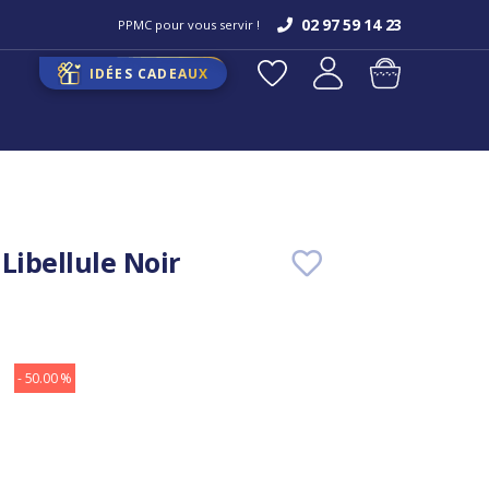
02 97 59 14 23
PPMC pour vous servir !
IDÉES CADEAUX
Libellule Noir
- 50.00 %