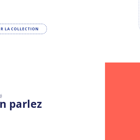
IR LA COLLECTION
é
n parlez