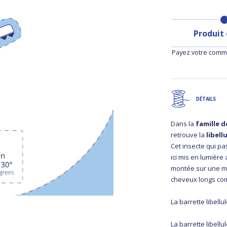
Produit
Payez votre comma
DÉTAILS
Dans la
famille 
retrouve la
libell
Cet insecte qui pa
ici mis en lumière
montée sur une mo
cheveux longs co
La barrette libellu
La barrette libell