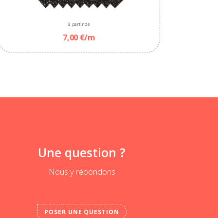
à partir de
7,00 €/m
Une question ?
Nous y répondons
POSER UNE QUESTION