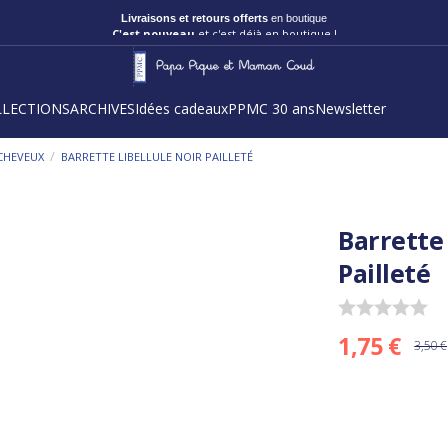
Livraisons et retours offerts
en boutique
C'est nouveau
et c'est déjà en boutique !
LLECTIONS
ARCHIVES
Idées cadeaux
PPMC 30 ans
Newsletter
/
CHEVEUX
BARRETTE LIBELLULE NOIR PAILLETÉ
Barrette 
Pailleté
1,75 €
3,50 €