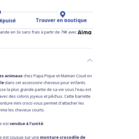
Trouver en boutique
 épuisé
nde en 3x sans frais à partir de 79€ avec
des animaux
chez Papa Pique et Maman Coud on
ule
dans cet accessoire cheveux pour enfants.
sse la plus grande partie de sa vie sous l'eau est
 avec des coloris joyeux et pêchus. Cette barrette
nture mini croco vous permet d'attacher les
mme les cheveux courts.
le est
vendue à l'unité
.
ule est cousue sur une
monture crocodile de