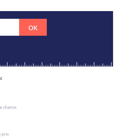
OK
MC
re chance
 prix