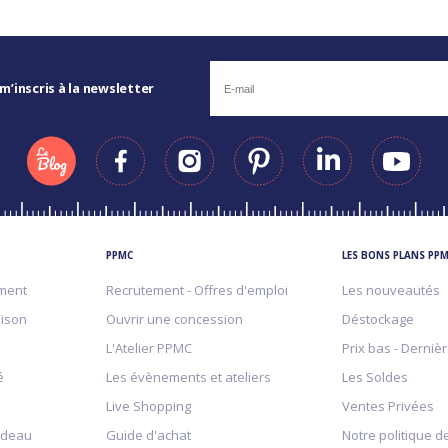
 m’inscris à la newsletter
PPMC
LES BONS PLANS PP
ment
Recrutement - Offres d'emploi
Les nouveautés
aison
Ouvrir une concession
Déstockage
L'Atelier PPMC
Prix bas - Derniè
é
Les évènements et ateliers
Les Soldes
Live Shopping
Ventes Privées
adeau
Guide d'achat
Notre politique de