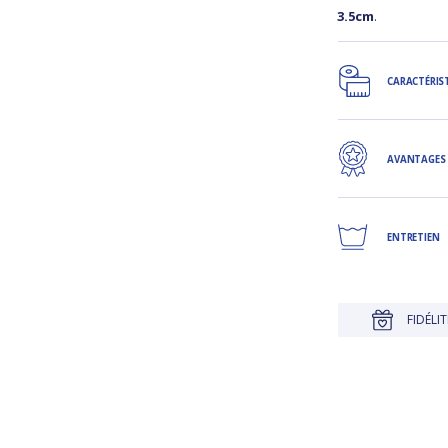
3.5cm
.
CARACTÉRIS
AVANTAGES
ENTRETIEN
E
JUSQU'À 30 JOURS POUR CHANGER D'AVIS
FIDÉLITÉ RÉ