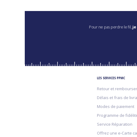
Pour ne pas perdre le fil,
je
LES SERVICES PPMC
Retour et rembourse
Délais et frais de livr
Modes de paiement
Programme de fidélit
Service Réparation
Offrez une e-Carte c