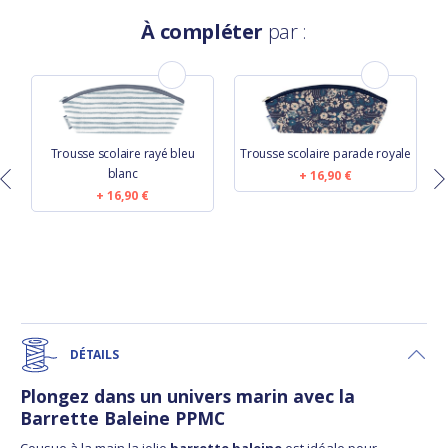
À compléter
par :
Trousse scolaire rayé bleu
Trousse scolaire parade royale
blanc
16,90 €
16,90 €
DÉTAILS
Plongez dans un univers marin avec la
Barrette Baleine PPMC
Cousue à la main la jolie
barrette baleine
est idéale pour