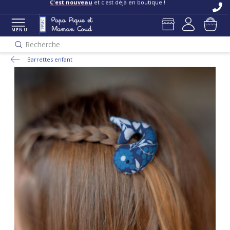
C'est nouveau
et c'est déjà en boutique !
MENU
Recherche
Barrettes enfant