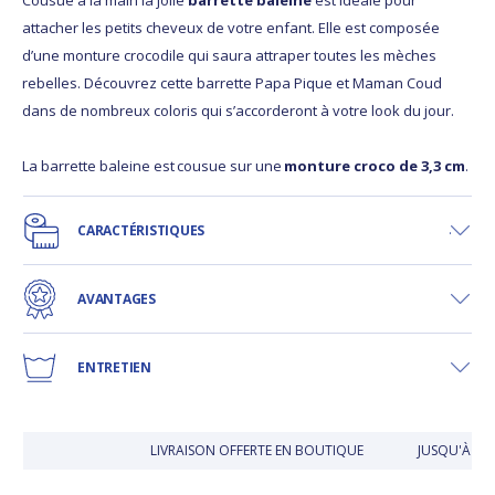
attacher les petits cheveux de votre enfant. Elle est composée
d’une monture crocodile qui saura attraper toutes les mèches
rebelles. Découvrez cette barrette Papa Pique et Maman Coud
dans de nombreux coloris qui s’accorderont à votre look du jour.
La barrette baleine est cousue sur une
monture croco de 3,3 cm
.
CARACTÉRISTIQUES
AVANTAGES
ENTRETIEN
LIVRAISON OFFERTE EN BOUTIQUE
JUSQU'À 30 