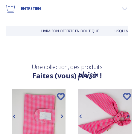
ENTRETIEN
LIVRAISON OFFERTE EN BOUTIQUE
JUSQU'À 30
Une collection, des produits
plaisir
Faites (vous)
!