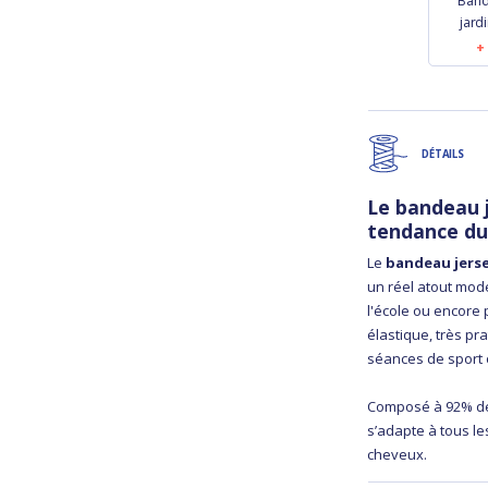
Band
jard
DÉTAILS
Le bandeau j
tendance d
Le
bandeau jers
un réel atout mode
l'école ou encore
élastique, très p
séances de sport o
Composé à 92% de
s’adapte à tous le
cheveux.