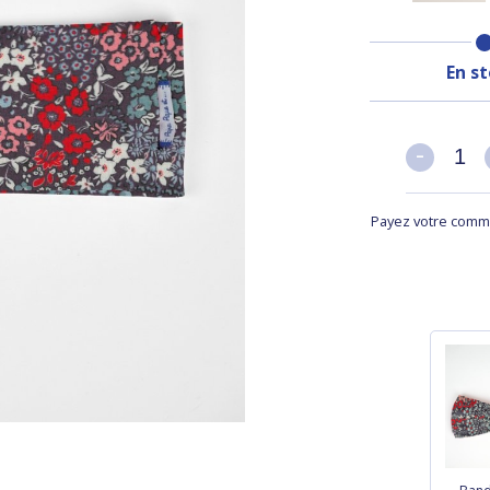
En s
-
-
Payez votre comma