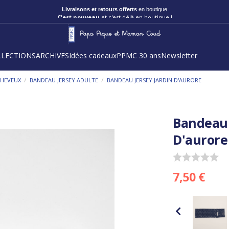
C'est nouveau
et c'est déjà en boutique !
LLECTIONS
ARCHIVES
Idées cadeaux
PPMC 30 ans
Newsletter
/
/
CHEVEUX
BANDEAU JERSEY ADULTE
BANDEAU JERSEY JARDIN D'AURORE
Bandeau 
D'aurore
7,50 €