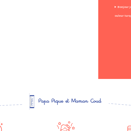
Bonjour J
ouleur turq