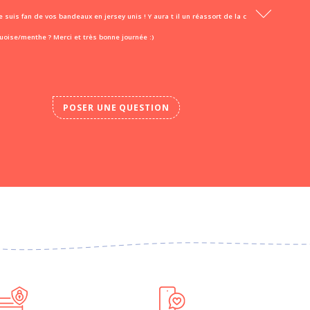
e suis fan de vos bandeaux en jersey unis ! Y aura t il un réassort de la c
uoise/menthe ? Merci et très bonne journée :)
POSER UNE QUESTION