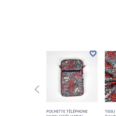
AU CROISÉ JARDIN
POCHETTE TÉLÉPHONE
TISSU