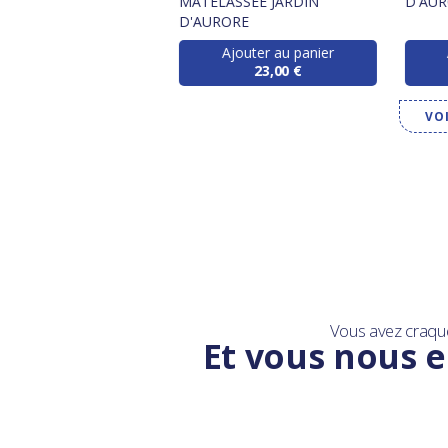
ORE
MATELASSÉE JARDIN
D'AU
D'AURORE
Ajouter au panier
Ajouter au panier
12,50 €
23,00 €
VO
Vous avez craqu
Et vous nous e