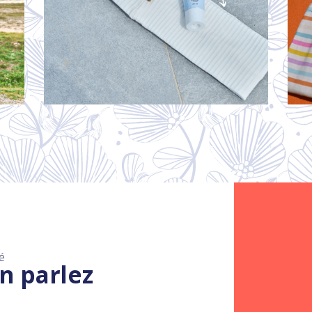
é
n parlez