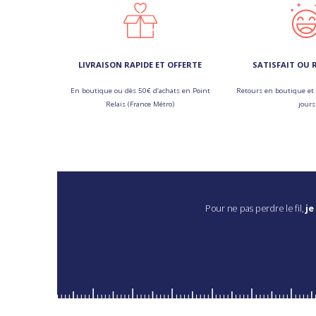
LIVRAISON RAPIDE ET OFFERTE
SATISFAIT OU
En boutique ou dès 50€ d’achats en Point
Retours en boutique et 
Relais (France Métro)
jours
Pour ne pas perdre le fil,
je