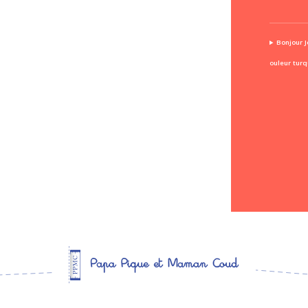
Bonjour J
ouleur turq