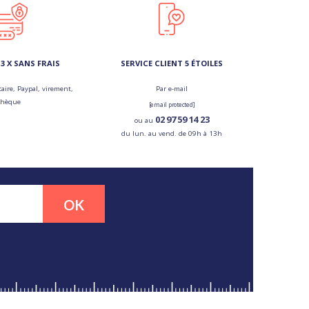
3 X SANS FRAIS
SERVICE CLIENT 5 ÉTOILES
aire, Paypal, virement,
Par e-mail
chèque
[email protected]
02 97 59 14 23
ou au
du lun. au vend. de 09h à 13h
OK