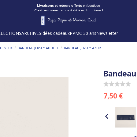
Livraisons et retours offerts
en boutique
C'est nouveau
et c'est déjà en boutique !
LLECTIONS
ARCHIVES
Idées cadeaux
PPMC 30 ans
Newsletter
/
/
CHEVEUX
BANDEAU JERSEY ADULTE
BANDEAU JERSEY AZUR
Bandeau 
7,50 €