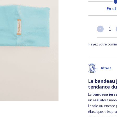
En s
-
-
Payez votre comma
DÉTAILS
Le bandeau j
tendance d
Le
bandeau jers
un réel atout mode
l'école ou encore
élastique, très p