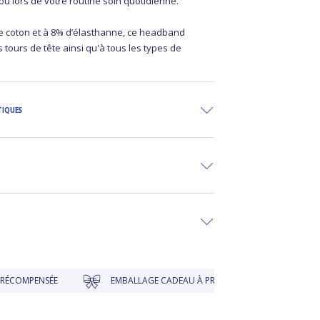
u lors de votre routine soin quotidienne.
 coton et à 8% d’élasthanne, ce headband
s tours de tête ainsi qu'à tous les types de
TIQUES
PENSÉE
EMBALLAGE CADEAU À PRIX DOUX