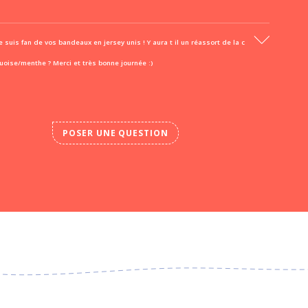
e suis fan de vos bandeaux en jersey unis ! Y aura t il un réassort de la c
uoise/menthe ? Merci et très bonne journée :)
POSER UNE QUESTION