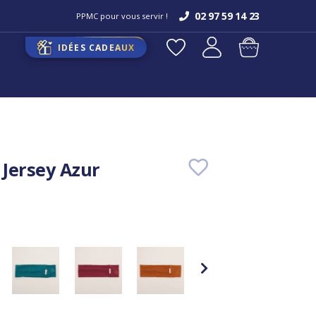
02 97 59 14 23
PPMC pour vous servir !
IDÉES CADEAUX
Jersey Azur