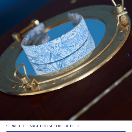
d’ajouter une touche chic et décalée à leur look. Pour apporter une
touche de couleur à une tenue, ou pour se dégager la vue sans
être embêtée par ses cheveux, le serre-tête vous accompagnera
dans toutes les occasions. Et régulièrement des
serres tête pas
chers
!
SERRE-TÊTE LARGE CROISÉ TOILE DE BICHE