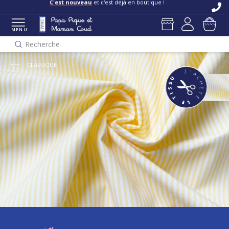
Livraisons et retours offerts
en boutique
C'est nouveau
et c'est déjà en boutique !
MENU
Recherche
CLASSIQUE