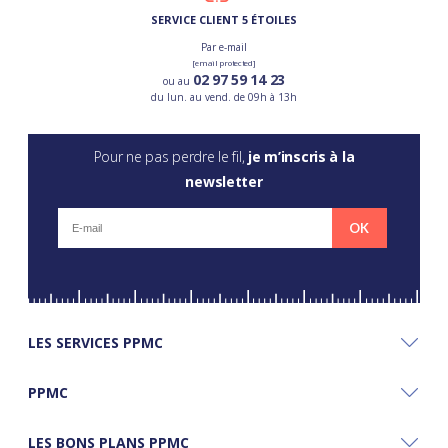
SERVICE CLIENT 5 ÉTOILES
Par e-mail
[email protected]
02 97 59 14 23
ou au
du lun. au vend. de 09h à 13h
Pour ne pas perdre le fil,
je m’inscris à la
newsletter
OK
LES SERVICES PPMC
PPMC
LES BONS PLANS PPMC