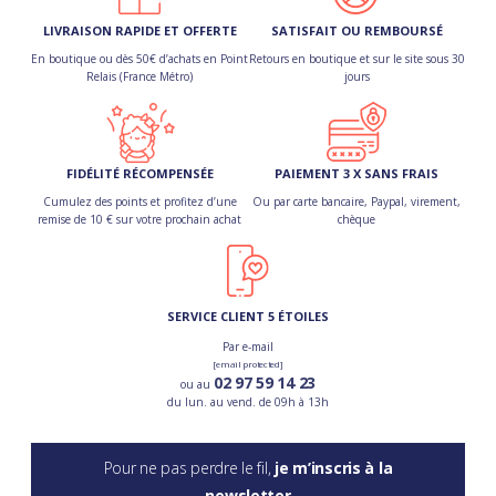
LIVRAISON RAPIDE ET OFFERTE
SATISFAIT OU REMBOURSÉ
En boutique ou dès 50€ d’achats en Point
Retours en boutique et sur le site sous 30
Relais (France Métro)
jours
FIDÉLITÉ RÉCOMPENSÉE
PAIEMENT 3 X SANS FRAIS
Cumulez des points et profitez d’une
Ou par carte bancaire, Paypal, virement,
remise de 10 € sur votre prochain achat
chèque
SERVICE CLIENT 5 ÉTOILES
Par e-mail
[email protected]
02 97 59 14 23
ou au
du lun. au vend. de 09h à 13h
Pour ne pas perdre le fil,
je m’inscris à la
newsletter