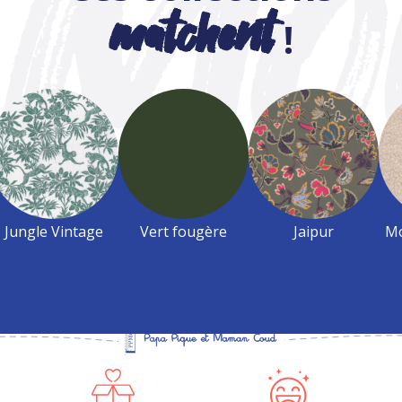
matchent
!
Jungle Vintage
Vert fougère
Jaipur
Mo