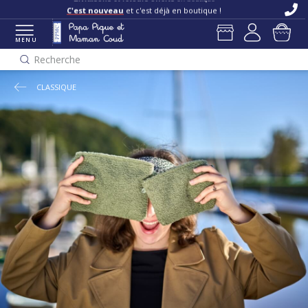
Livraisons et retours offerts
en boutique
C'est nouveau
et c'est déjà en boutique !
MENU
Recherche
CLASSIQUE