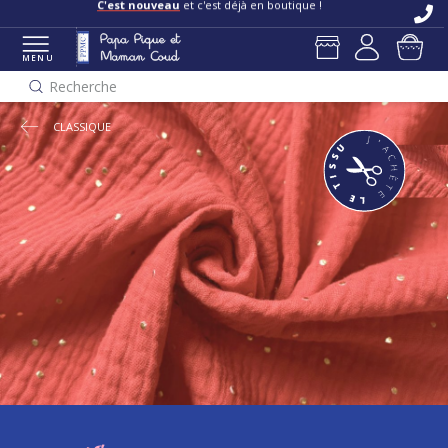
Livraisons et retours offerts
en boutique
C'est nouveau
et c'est déjà en boutique !
MENU
Recherche
CLASSIQUE