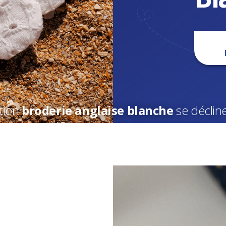
ction
broderie
anglaise blanche
se décline 