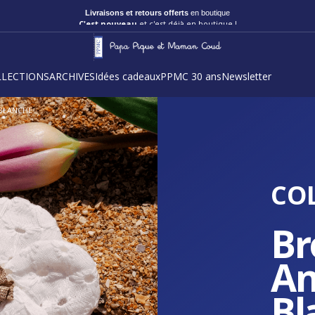
Livraisons et retours offerts
en boutique
C'est nouveau
et c'est déjà en boutique !
LLECTIONS
ARCHIVES
Idées cadeaux
PPMC 30 ans
Newsletter
 BLANCHE
CO
Br
An
Bl