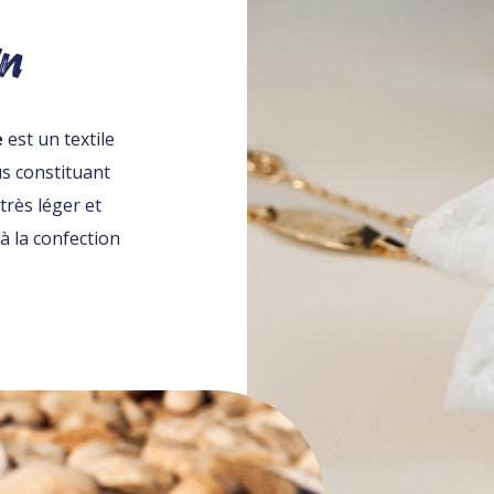
in
e
est un textile
us constituant
 très léger et
à la confection