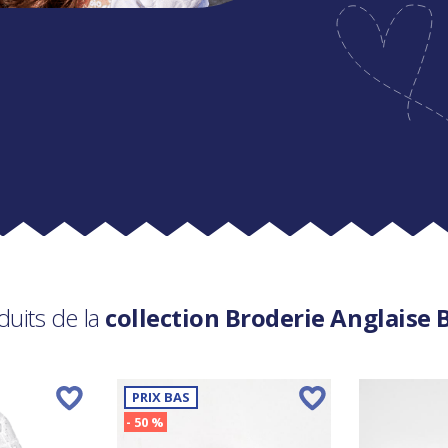
duits de la
collection Broderie Anglaise 
PRIX BAS
- 50 %