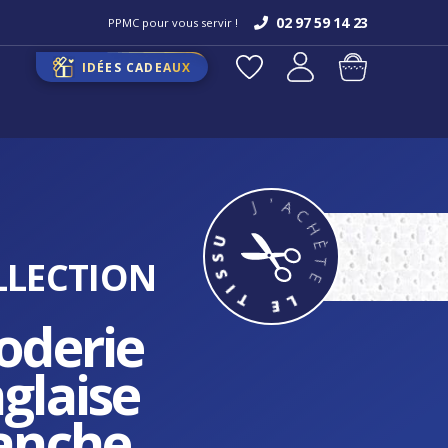
02 97 59 14 23
PPMC pour vous servir !
IDÉES CADEAUX
LLECTION
oderie
glaise
anche