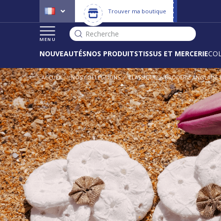
Trouver ma boutique
Recherche
MENU
NOUVEAUTÉS
NOS PRODUITS
TISSUS ET MERCERIE
CO
ACCUEIL
/
NOS COLLECTIONS
/
CLASSIQUE
/
BRODERIE ANGLAISE