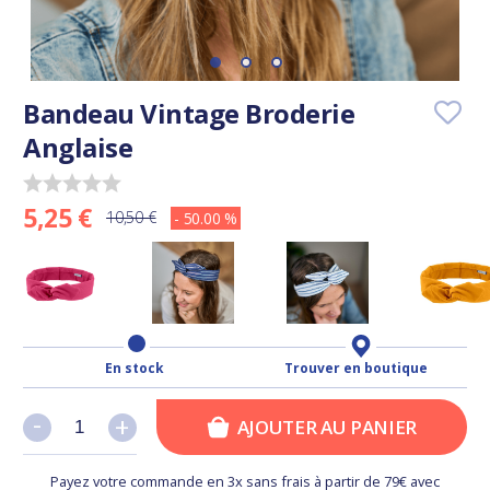
Bandeau Vintage Broderie
Anglaise
5,25 €
10,50 €
- 50.00 %
En stock
Trouver en boutique
-
-
+
+
AJOUTER AU PANIER
Payez votre commande en 3x sans frais à partir de 79€ avec