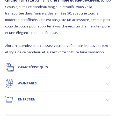
chignon vintage
ou même
une simple queue-de-cheval
, et hop
! Vous ajoutez ce bandeau magique et voilà : vous voilà
transportée dans l’univers des années 50, avec une touche
moderne et raffinée. Ce n’est pas juste un accessoire, c’est un petit
coup de pouce pour apporter à vos cheveux un charme intemporel
et une élégance toute en finesse.
Alors, n'attendez plus : laissez-vous envoûter par le pouvoir rétro
et stylé de ce bandeau et laissez votre coiffure faire sensation !
CARACTÉRISTIQUES
AVANTAGES
ENTRETIEN