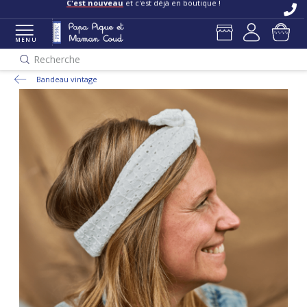
C'est nouveau
et c'est déjà en boutique !
MENU
Recherche
Bandeau vintage