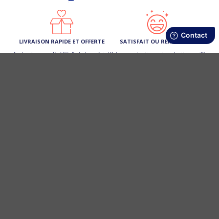
LIVRAISON RAPIDE ET OFFERTE
SATISFAIT OU REMBOURSÉ
En boutique ou dès 50€ d’achats en Point
Retours en boutique et sur le site sous 30
Relais (France Métro)
jours
FIDÉLITÉ RÉCOMPENSÉE
PAIEMENT 3 X SANS FRAIS
Cumulez des points et profitez d’une
Ou par carte bancaire, Paypal, virement,
remise de 10 € sur votre prochain achat
chèque
SERVICE CLIENT 5 ÉTOILES
Par e-mail
[email protected]
02 97 59 14 23
ou au
du lun. au vend. de 09h à 13h