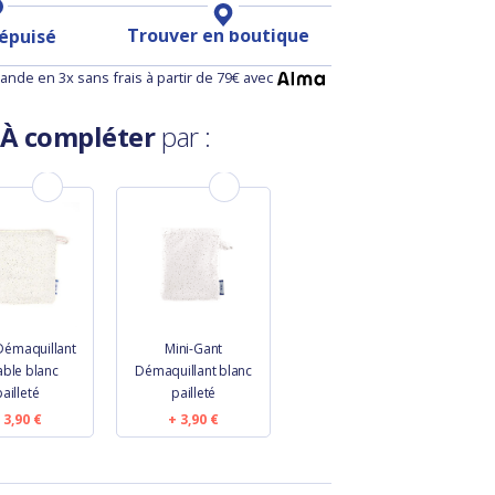
Trouver en boutique
 épuisé
nde en 3x sans frais à partir de 79€ avec
À compléter
par :
Démaquillant
Mini-Gant
able blanc
Démaquillant blanc
pailleté
pailleté
3,90 €
3,90 €