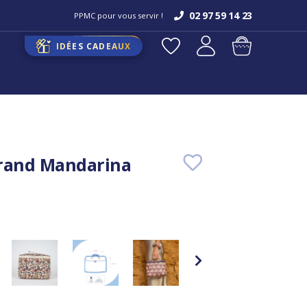
02 97 59 14 23
PPMC pour vous servir !
IDÉES CADEAUX
rand Mandarina