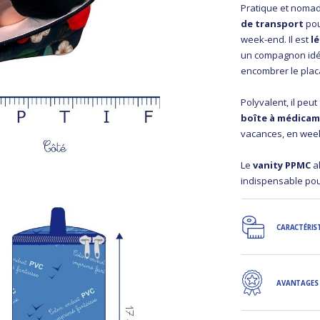
Pratique et noma
de transport
pou
week-end. Il est
l
un compagnon idéa
encombrer le placa
Polyvalent, il peu
boîte à médica
vacances, en week
Le
vanity PPMC
al
indispensable pour
CARACTÉRIS
AVANTAGES