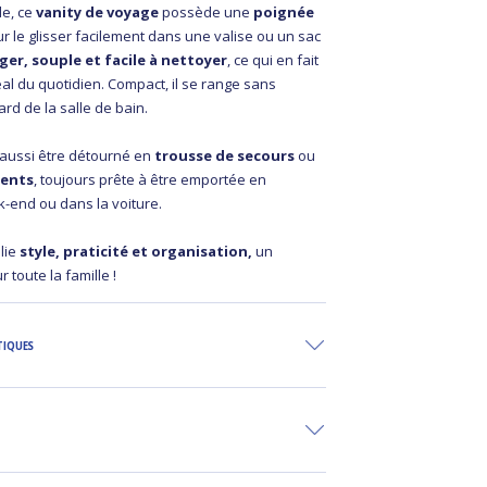
de, ce
vanity de voyage
possède une
poignée
r le glisser facilement dans une valise ou un sac
éger, souple et facile à nettoyer
, ce qui en fait
l du quotidien. Compact, il se range sans
rd de la salle de bain.
t aussi être détourné en
trousse de secours
ou
ments
, toujours prête à être emportée en
-end ou dans la voiture.
lie
style, praticité et organisation,
un
 toute la famille !
TIQUES