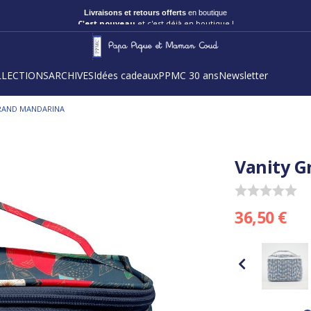
C'est nouveau
et c'est déjà en boutique !
LLECTIONS
ARCHIVES
Idées cadeaux
PPMC 30 ans
Newsletter
RAND MANDARINA
Vanity G
36,50 €