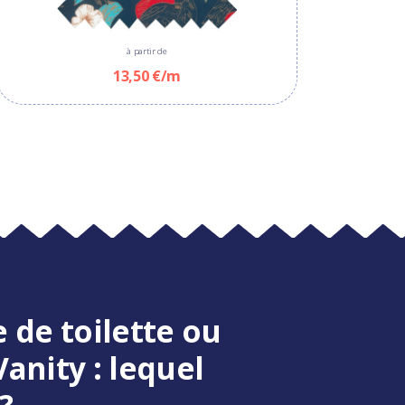
à partir de
13,50 €/m
 de toilette ou
anity : lequel