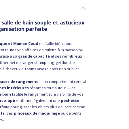
 salle de bain souple et astucieux
anisation parfaite
Pique et Maman Coud
est l’allié idéal pour
nt toutes vos affaires de toilette à la maison ou
Grâce à sa
grande capacité
et ses
nombreux
, il permet de ranger shampoing, gel douche,
e à cheveux ou soins visage sans rien oublier.
paces de rangement
— un compartiment central
hes intérieures
réparties tout autour — ce
e bain
facilite le rangement et la visibilité de vos
at zippé
renferme également une
pochette
faite pour glisser les objets plus délicats comme
nts
, des
pinceaux de maquillage
ou de petits
es.