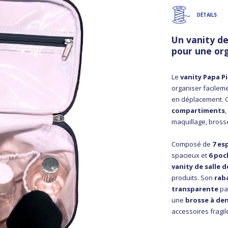
DÉTAILS
Un vanity de
pour une org
Le
vanity Papa 
organiser facileme
en déplacement. 
compartiments
maquillage, bross
Composé de
7 es
spacieux et
6 poc
vanity de salle d
produits. Son
rab
transparente
par
une
brosse à de
accessoires fragil