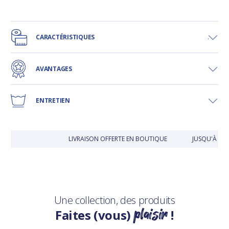
CARACTÉRISTIQUES
AVANTAGES
ENTRETIEN
LIVRAISON OFFERTE EN BOUTIQUE
JUSQU'À 30 
Une collection, des produits
plaisir
Faites (vous)
!