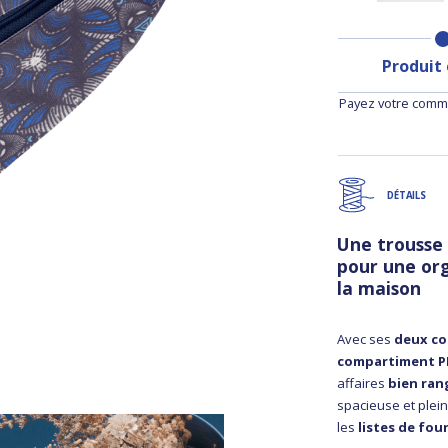
Produit
Payez votre comma
DÉTAILS
Une trousse
pour une org
la maison
Avec ses
deux co
compartiment 
affaires
bien ran
spacieuse et plei
les
listes de fou