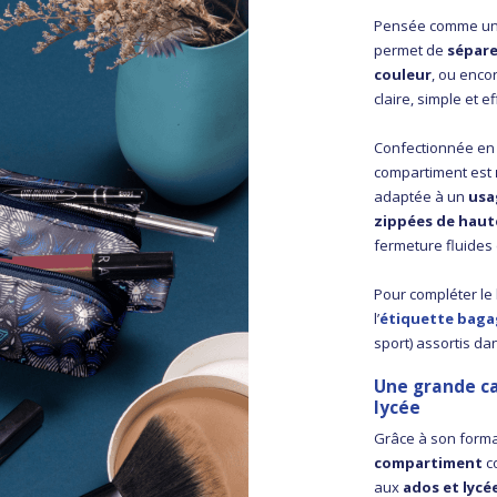
Pensée comme u
permet de
sépare
couleur
, ou enco
claire, simple et e
Confectionnée e
compartiment est
adaptée à un
usa
zippées de haut
fermeture fluides
Pour compléter le
l’
étiquette bag
sport) assortis da
Une grande cap
lycée
Grâce à son forma
compartiment
c
aux
ados et lycé