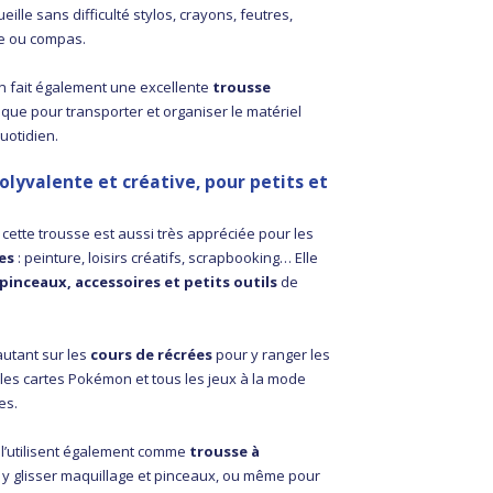
cueille sans difficulté stylos, crayons, feutres,
le ou compas.
n fait également une excellente
trousse
tique pour transporter et organiser le matériel
uotidien.
olyvalente et créative, pour petits et
, cette trousse est aussi très appréciée pour les
ves
: peinture, loisirs créatifs, scrapbooking… Elle
pinceaux, accessoires et petits outils
de
 autant sur les
cours de récrées
pour y ranger les
s, les cartes Pokémon et tous les jeux à la mode
es.
 l’utilisent également comme
trousse à
r y glisser maquillage et pinceaux, ou même pour