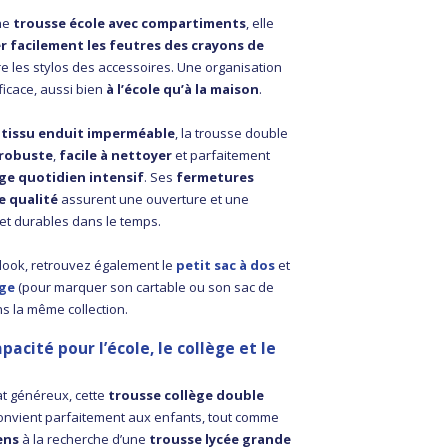
ne
trousse école avec compartiments
, elle
r facilement les feutres des crayons de
re les stylos des accessoires. Une organisation
fficace, aussi bien
à l’école qu’à la maison
.
n
tissu enduit imperméable
, la trousse double
robuste
,
facile à nettoyer
et parfaitement
ge quotidien intensif
. Ses
fermetures
e qualité
assurent une ouverture et une
 et durables dans le temps.
 look, retrouvez également le
petit sac à dos
et
age
(pour marquer son cartable ou son sac de
ns la même collection.
acité pour l’école, le collège et le
t généreux, cette
trousse collège double
onvient parfaitement aux enfants, tout comme
ens
à la recherche d’une
trousse lycée grande