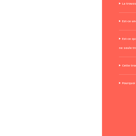
La trouss
Est-ce u
Est-ce qu
ne seule tr
Cette tro
Pourquoi 