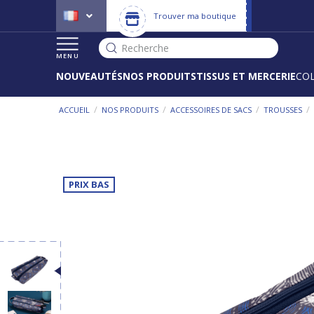
Trouver ma boutique
Recherche
MENU
NOUVEAUTÉS
NOS PRODUITS
TISSUS ET MERCERIE
CO
/
/
/
/
ACCUEIL
NOS PRODUITS
ACCESSOIRES DE SACS
TROUSSES
PRIX BAS