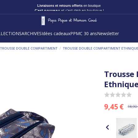
Livraisons et retours offerts
en boutique
C'est nouveau
et c'est déjà en boutique !
LLECTIONS
ARCHIVES
Idées cadeaux
PPMC 30 ans
Newsletter
/
TROUSSE DOUBLE COMPARTIMENT
TROUSSE DOUBLE COMPARTIMENT ETHNIQU
Trousse
Ethniqu
9,45 €
18,90