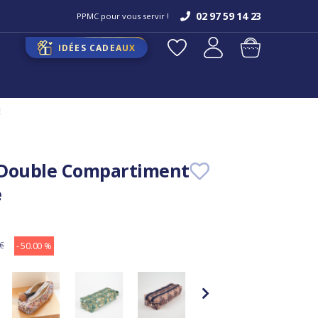
02 97 59 14 23
PPMC pour vous servir !
IDÉES CADEAUX
E
 Double Compartiment
e
 €
- 50.00 %