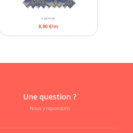
à partir de
8,80 €/m
Une question ?
Nous y répondons