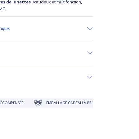
res de lunettes
. Astucieux et multifonction,
PMC.
TIQUES
NSÉE
EMBALLAGE CADEAU À PRIX DOUX