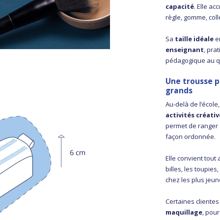
capacité
. Elle ac
règle, gomme, col
Sa
taille idéale
e
enseignant
, pra
pédagogique au q
Une trousse p
grands
Au-delà de l’école
activités créati
permet de ranger
façon ordonnée.
Elle convient tout
billes, les toupie
chez les plus jeun
Certaines clientes
maquillage
, pou