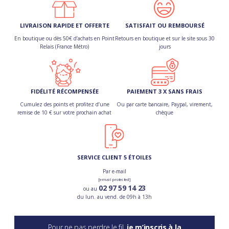
LIVRAISON RAPIDE ET OFFERTE
SATISFAIT OU REMBOURSÉ
En boutique ou dès 50€ d’achats en Point
Retours en boutique et sur le site sous 30
Relais (France Métro)
jours
FIDÉLITÉ RÉCOMPENSÉE
PAIEMENT 3 X SANS FRAIS
Cumulez des points et profitez d’une
Ou par carte bancaire, Paypal, virement,
remise de 10 € sur votre prochain achat
chèque
SERVICE CLIENT 5 ÉTOILES
Par e-mail
[email protected]
02 97 59 14 23
ou au
du lun. au vend. de 09h à 13h
Pour ne pas perdre le fil,
je m’inscris à la