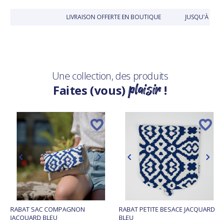
LIVRAISON OFFERTE EN BOUTIQUE
JUSQU'À 30 
Une collection, des produits
plaisir
Faites (vous)
!
RABAT SAC COMPAGNON
RABAT PETITE BESACE JACQUARD
JACQUARD BLEU
BLEU