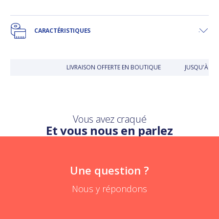
CARACTÉRISTIQUES
LIVRAISON OFFERTE EN BOUTIQUE
JUSQU'À 30
Vous avez craqué
Et vous nous en parlez
Une question ?
Nous y répondons