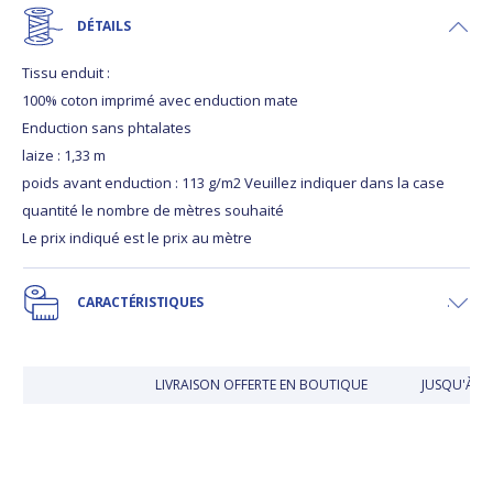
DÉTAILS
Tissu enduit :
100% coton imprimé avec enduction mate
Enduction sans phtalates
laize : 1,33 m
poids avant enduction : 113 g/m2 Veuillez indiquer dans la case
quantité le nombre de mètres souhaité
Le prix indiqué est le prix au mètre
CARACTÉRISTIQUES
LIVRAISON OFFERTE EN BOUTIQUE
JUSQU'À 30