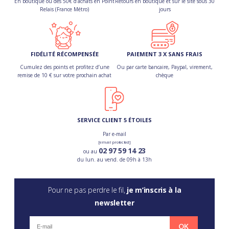
En boutique ou dès 50€ d’achats en Point
Retours en boutique et sur le site sous 30
Relais (France Métro)
jours
FIDÉLITÉ RÉCOMPENSÉE
PAIEMENT 3 X SANS FRAIS
Cumulez des points et profitez d’une
Ou par carte bancaire, Paypal, virement,
remise de 10 € sur votre prochain achat
chèque
SERVICE CLIENT 5 ÉTOILES
Par e-mail
[email protected]
02 97 59 14 23
ou au
du lun. au vend. de 09h à 13h
Pour ne pas perdre le fil,
je m’inscris à la
newsletter
OK