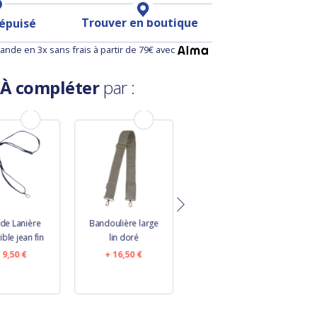
Trouver en boutique
 épuisé
nde en 3x sans frais à partir de 79€ avec
À compléter
par :
de Lanière
Bandoulière large
Coupon tissu 50 cm
ble jean fin
lin doré
blanc pailleté
9,50 €
16,50 €
10,80 €