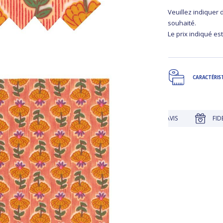
Veuillez indiquer
souhaité.
Le prix indiqué est
CARACTÉRIS
JUSQU'À 30 JOURS POUR CHANGER D'AVIS
FIDÉLITÉ RÉCO