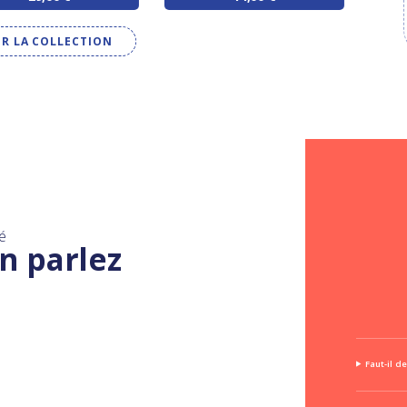
IR LA COLLECTION
é
n parlez
Faut-il d