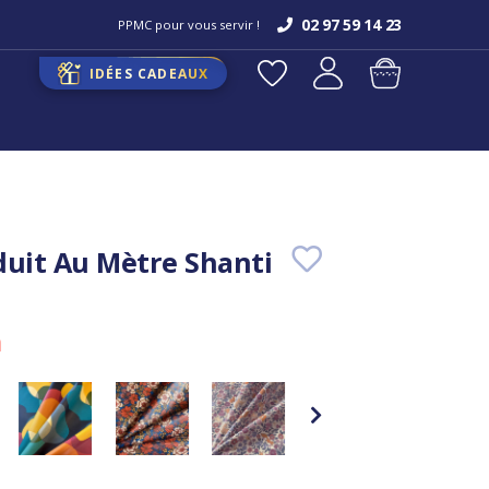
02 97 59 14 23
PPMC pour vous servir !
IDÉES CADEAUX
duit Au Mètre Shanti
m