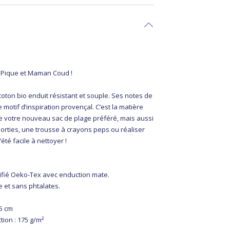
 Pique et Maman Coud !
oton bio enduit résistant et souple. Ses notes de
 motif d’inspiration provençal. C’est la matière
e votre nouveau sac de plage préféré, mais aussi
orties, une trousse à crayons peps ou réaliser
été facile à nettoyer !
tifié Oeko-Tex avec enduction mate.
e et sans phtalates.
55 cm
ion : 175 g/m²