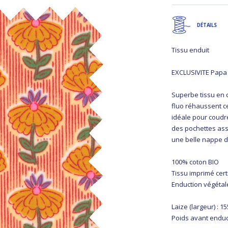
DÉTAILS
Tissu enduit
EXCLUSIVITE Papa
Superbe tissu en c
fluo réhaussent ce
idéale pour coudr
des pochettes ass
une belle nappe d’
100% coton BIO
Tissu imprimé cer
Enduction végétal
Laize (largeur) : 1
Poids avant enduct