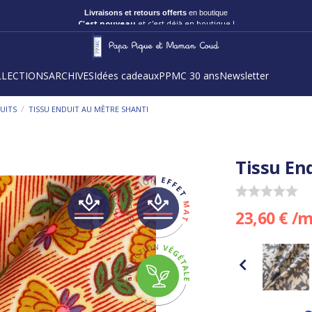
Livraisons et retours offerts
en boutique
C'est nouveau
et c'est déjà en boutique !
LLECTIONS
ARCHIVES
Idées cadeaux
PPMC 30 ans
Newsletter
/
UITS
TISSU ENDUIT AU MÈTRE SHANTI
Tissu En
23,60 € /