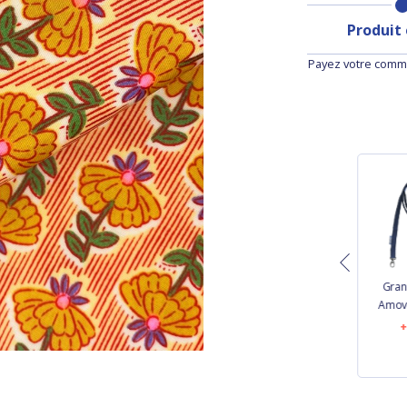
Produit
Payez votre comma
Tissu velours côtelé
Petite Lanière
Gran
blanc
Amovible lin doré
Amovi
20,60 €
7,50 €