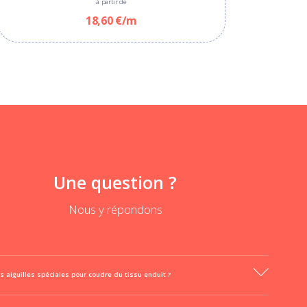
à partir de
18,60 €/m
Une question ?
Nous y répondons
es aiguilles spéciales pour coudre du tissu enduit ?