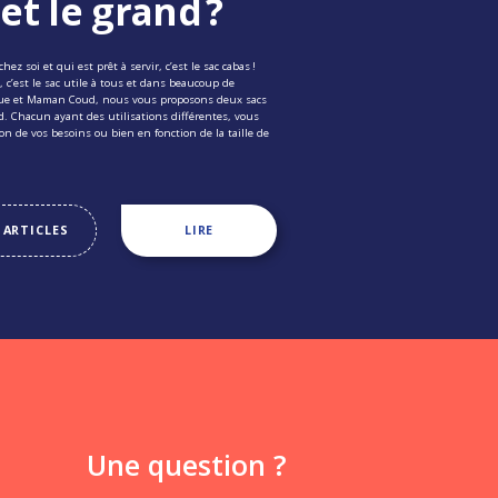
t le grand ?
chez soi et qui est prêt à servir, c’est le sac cabas !
 c’est le sac utile à tous et dans beaucoup de
que et Maman Coud, nous vous proposons deux sacs
d. Chacun ayant des utilisations différentes, vous
ion de vos besoins ou bien en fonction de la taille de
 ARTICLES
LIRE
Une question ?