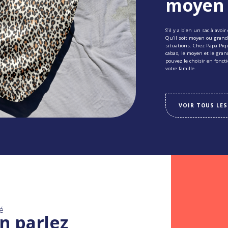
moyen e
S’il y a bien un sac à avoir 
Qu’il soit moyen ou grand,
situations. Chez Papa Pi
cabas, le moyen et le gran
pouvez le choisir en fonct
votre famille.
VOIR TOUS LES
é
n parlez