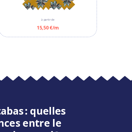
à partir de
15,50 €/m
cabas : quelles
nces entre le