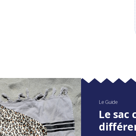
Le Guide
Le sac 
différe