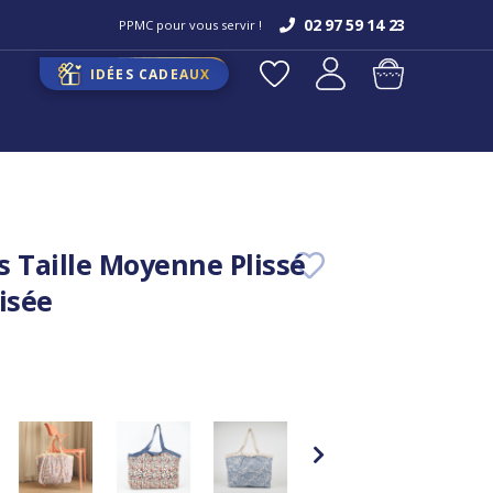
02 97 59 14 23
PPMC pour vous servir !
IDÉES CADEAUX
s Taille Moyenne Plissé
isée