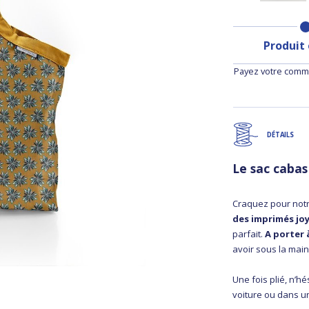
Produit
Payez votre comma
DÉTAILS
Le sac caba
Craquez pour not
des imprimés jo
parfait.
A porter 
avoir sous la main
Une fois plié, n’h
voiture ou dans un