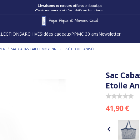
Livraisons et retours offerts
en boutique
C'est nouveau
et c'est déjà en boutique !
LLECTIONS
ARCHIVES
Idées cadeaux
PPMC 30 ans
Newsletter
/
YEN
SAC CABAS TAILLE MOYENNE PLISSÉ ETOILE ANISÉE
Sac Caba
Etoile An
41,90 €