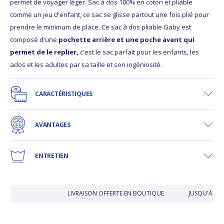
permet de voyager léger. Sac à dos 100% en coton et pliable
comme un jeu d'enfant, ce sac se glisse partout une fois plié pour
prendre le minimum de place. Ce sac à dos pliable Gaby est
composé d'une
pochette arrière et une poche avant qui
permet de le replier,
c'est le sac parfait pour les enfants, les
ados et les adultes par sa taille et son ingéniosité.
CARACTÉRISTIQUES
AVANTAGES
ENTRETIEN
LIVRAISON OFFERTE EN BOUTIQUE
JUSQU'À 30 