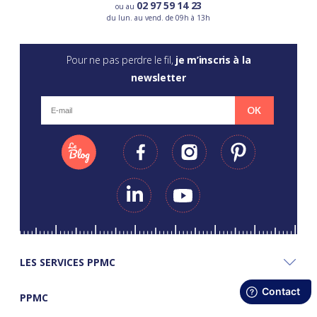
02 97 59 14 23
ou au
du lun. au vend. de 09h à 13h
Pour ne pas perdre le fil,
je m’inscris à la
newsletter
OK
LES SERVICES PPMC
PPMC