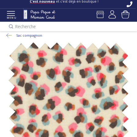
C'est nouveau
et c'est déjà en boutique !
MENU
Recherche
Sac compagnon