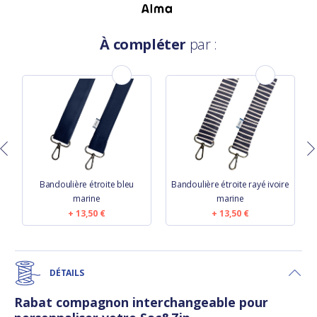
À compléter
par :
Bandoulière étroite bleu
Bandoulière étroite rayé ivoire
B
marine
marine
13,50 €
13,50 €
DÉTAILS
Rabat compagnon interchangeable pour