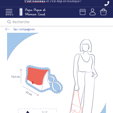
C'est nouveau
et c'est déjà en boutique !
MENU
Recherche
Sac compagnon