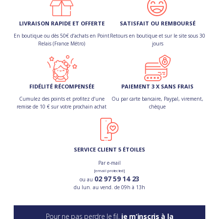
LIVRAISON RAPIDE ET OFFERTE
SATISFAIT OU REMBOURSÉ
En boutique ou dès 50€ d’achats en Point
Retours en boutique et sur le site sous 30
Relais (France Métro)
jours
FIDÉLITÉ RÉCOMPENSÉE
PAIEMENT 3 X SANS FRAIS
Cumulez des points et profitez d’une
Ou par carte bancaire, Paypal, virement,
remise de 10 € sur votre prochain achat
chèque
SERVICE CLIENT 5 ÉTOILES
Par e-mail
[email protected]
02 97 59 14 23
ou au
du lun. au vend. de 09h à 13h
Pour ne pas perdre le fil,
je m’inscris à la