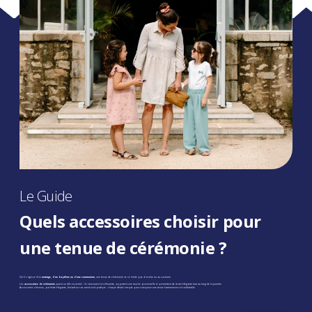
Le Guide
Quels accessoires choisir pour
une tenue de cérémonie ?
Qu’il s’agisse d’un
mariage, d’un baptême ou d’une communion
, une tenue de cérémonie ne se limite pas à la robe ou au costume.
Les
accessoires de cérémonie
jouent un rôle essentiel : ils structurent la silhouette, apportent une touche personnelle et permettent de rester élégante tout au long de la journée.
Accessoires cheveux, pochette élégante, foulard ou sac week-end pratique : chaque détail compte pour composer une tenue harmonieuse et confortable.