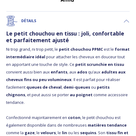
DÉTAILS
Le petit chouchou en tissu : joli, confortable
et parfaitement ajusté
Ni trop grand, ni trop petit, le
petit chouchou PPMC
est le
format
intermédiaire idéal
pour attacher les cheveux en douceur tout
en apportant une touche de style. Ce
petit scrunchie en tissu
convient aussi bien aux
enfants
, aux
ados
qu’aux
adultes aux
cheveux fins ou peu volumineux
. Il est parfait pour réaliser
facilement
queues de cheval
,
demi-queues
ou
petits
chignons
, et peut aussi se porter
au poignet
comme accessoire
tendance.
Confectionné majoritairement en
coton
, le petit chouchou est
également disponible dans de nombreuses
matières tendance
comme la
gaze
, le
velours
, le
lin
ou les
sequins
. Son
tissu fin et