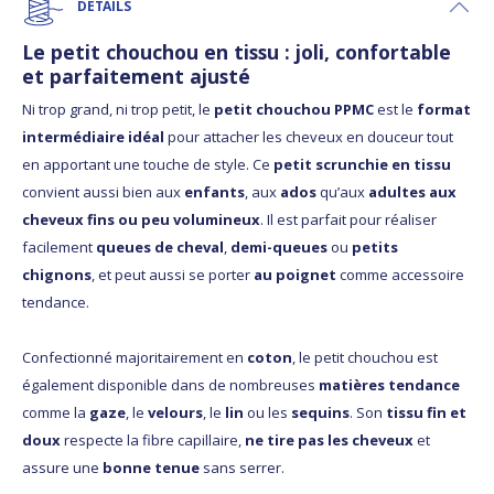
DÉTAILS
Le petit chouchou en tissu : joli, confortable
et parfaitement ajusté
Ni trop grand, ni trop petit, le
petit chouchou PPMC
est le
format
intermédiaire idéal
pour attacher les cheveux en douceur tout
en apportant une touche de style. Ce
petit scrunchie en tissu
convient aussi bien aux
enfants
, aux
ados
qu’aux
adultes aux
cheveux fins ou peu volumineux
. Il est parfait pour réaliser
facilement
queues de cheval
,
demi-queues
ou
petits
chignons
, et peut aussi se porter
au poignet
comme accessoire
tendance.
Confectionné majoritairement en
coton
, le petit chouchou est
également disponible dans de nombreuses
matières tendance
comme la
gaze
, le
velours
, le
lin
ou les
sequins
. Son
tissu fin et
doux
respecte la fibre capillaire,
ne tire pas les cheveux
et
assure une
bonne tenue
sans serrer.