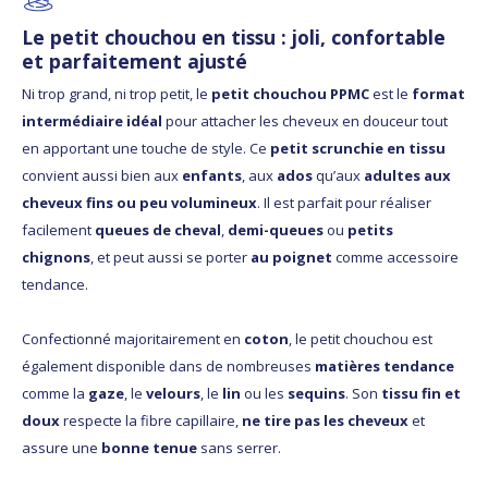
Le petit chouchou en tissu : joli, confortable
et parfaitement ajusté
Ni trop grand, ni trop petit, le
petit chouchou PPMC
est le
format
intermédiaire idéal
pour attacher les cheveux en douceur tout
en apportant une touche de style. Ce
petit scrunchie en tissu
convient aussi bien aux
enfants
, aux
ados
qu’aux
adultes aux
cheveux fins ou peu volumineux
. Il est parfait pour réaliser
facilement
queues de cheval
,
demi-queues
ou
petits
chignons
, et peut aussi se porter
au poignet
comme accessoire
tendance.
Confectionné majoritairement en
coton
, le petit chouchou est
également disponible dans de nombreuses
matières tendance
comme la
gaze
, le
velours
, le
lin
ou les
sequins
. Son
tissu fin et
doux
respecte la fibre capillaire,
ne tire pas les cheveux
et
assure une
bonne tenue
sans serrer.