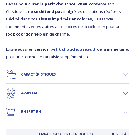
Pensé pour durer, le
petit chouchou PPMC
conserve son
élasticité et
ne se détend pas
malgré les utilisations répétées.
Décliné dans nos
tissus imprimés et colorés
, il s’associe
facilement avec les autres accessoires de la collection pour un
look coordonné
plein de charme.
Existe aussi en
version
petit chouchou nœud
, de la même taille,
pour une touche de fantaisie supplémentaire.
CARACTÉRISTIQUES
AVANTAGES
ENTRETIEN
LIVRAISON OFFERTE EN BOUTIQUE
JUSQU'À 30 J