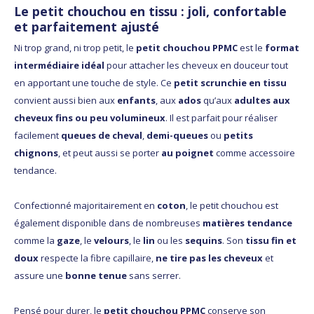
Le petit chouchou en tissu : joli, confortable
et parfaitement ajusté
Ni trop grand, ni trop petit, le
petit chouchou PPMC
est le
format
intermédiaire idéal
pour attacher les cheveux en douceur tout
en apportant une touche de style. Ce
petit scrunchie en tissu
convient aussi bien aux
enfants
, aux
ados
qu’aux
adultes aux
cheveux fins ou peu volumineux
. Il est parfait pour réaliser
facilement
queues de cheval
,
demi-queues
ou
petits
chignons
, et peut aussi se porter
au poignet
comme accessoire
tendance.
Confectionné majoritairement en
coton
, le petit chouchou est
également disponible dans de nombreuses
matières tendance
comme la
gaze
, le
velours
, le
lin
ou les
sequins
. Son
tissu fin et
doux
respecte la fibre capillaire,
ne tire pas les cheveux
et
assure une
bonne tenue
sans serrer.
Pensé pour durer, le
petit chouchou PPMC
conserve son