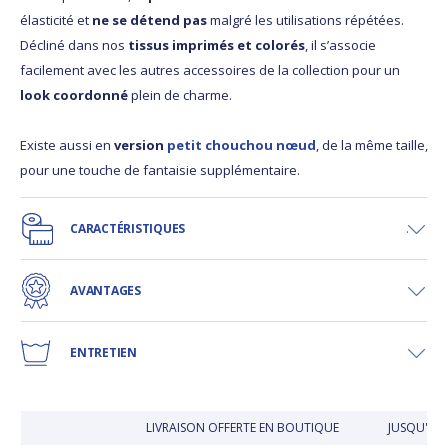
élasticité et
ne se détend pas
malgré les utilisations répétées.
Décliné dans nos
tissus imprimés et colorés
, il s’associe
facilement avec les autres accessoires de la collection pour un
look coordonné
plein de charme.
Existe aussi en
version
petit chouchou nœud
, de la même taille,
pour une touche de fantaisie supplémentaire.
CARACTÉRISTIQUES
AVANTAGES
ENTRETIEN
LIVRAISON OFFERTE EN BOUTIQUE
JUSQU'À 3