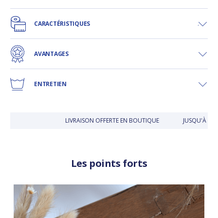
CARACTÉRISTIQUES
AVANTAGES
ENTRETIEN
LIVRAISON OFFERTE EN BOUTIQUE
JUSQU'À 30 J
Les points forts