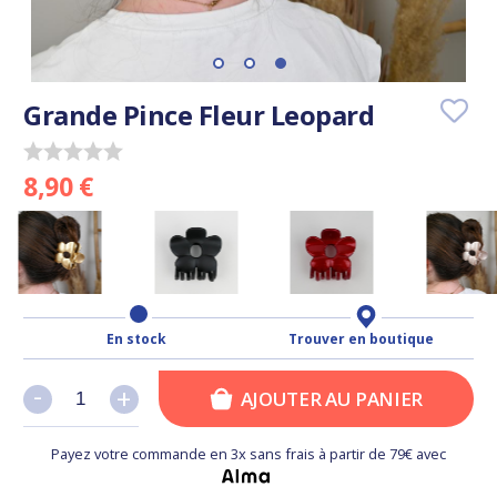
Grande Pince Fleur Leopard
8,90 €
En stock
Trouver en boutique
-
-
+
+
AJOUTER AU PANIER
Payez votre commande en 3x sans frais à partir de 79€ avec