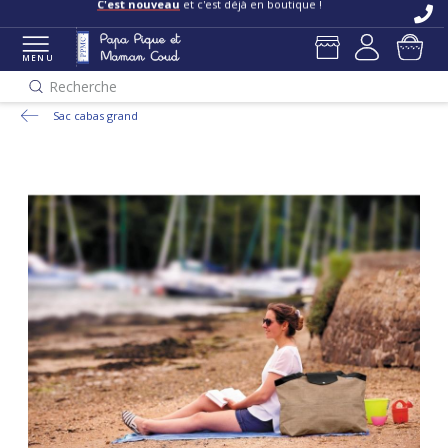
C'est nouveau
et c'est déjà en boutique !
MENU
Recherche
Sac cabas grand