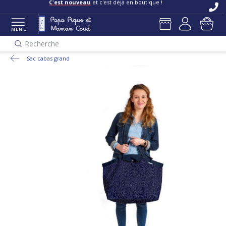
C'est nouveau
et c'est déjà en boutique !
MENU
Recherche
Sac cabas grand