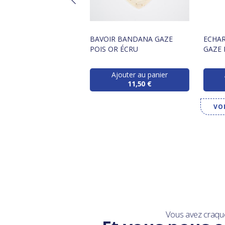
 GAZE POIS OR ÉCRU
BAVOIR BANDANA GAZE
ECHAR
POIS OR ÉCRU
GAZE 
Ajouter au panier
Ajouter au panier
11,60 €/m
11,50 €
VO
Vous avez craqu