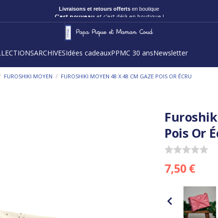
C'est nouveau
et c'est déjà en boutique !
LLECTIONS
ARCHIVES
Idées cadeaux
PPMC 30 ans
Newsletter
/
/
FUROSHIKI MOYEN
FUROSHIKI MOYEN 48 X 48 CM GAZE POIS OR ÉCRU
Furoshik
Pois Or É
7,50 €