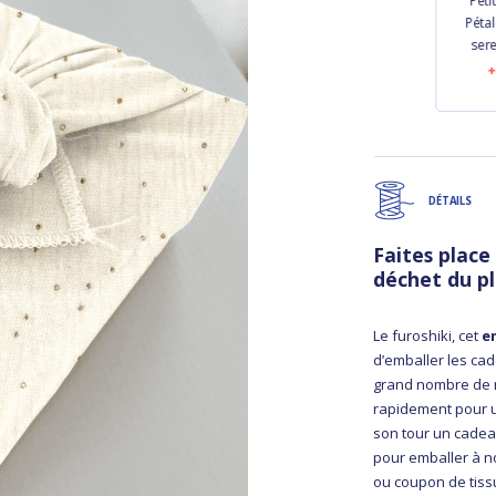
Barrette ruban petit
Petite barrette mini
Peti
rêve de jasmin
bonbon comptine
Pétal
enchantée rose
ser
4,90 €
4,50 €
DÉTAILS
Faites plac
déchet du pl
Le furoshiki, cet
e
d’emballer les cade
grand nombre de m
rapidement pour un
son tour un cadeau 
pour emballer à n
ou coupon de tiss