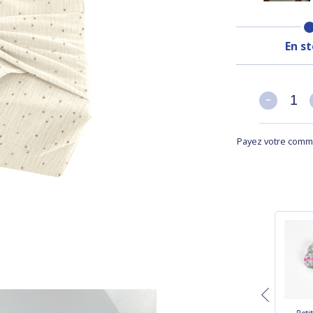
En s
-
-
Payez votre comma