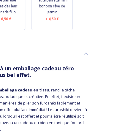
te Barrette
Petite barrette mini
Petite Barrette
es de Fleur
bonbon rêve de
Pétales de Fleur
enade fluo
jasmin
parade royale
6,50 €
4,50 €
6,50 €
e à un emballage cadeau zéro
us bel effet.
mballage cadeau en tissu
, rend la tâche
aux ludique et créative. En effet, il existe un
anières de plier son furoshiki facilement et
 effet bluffant immédiat ! Le furoshiki devient à
lorsqu’il est offert et pourra être réutilisé soit
ouveau un cadeau ou bien en tant que foulard
u.