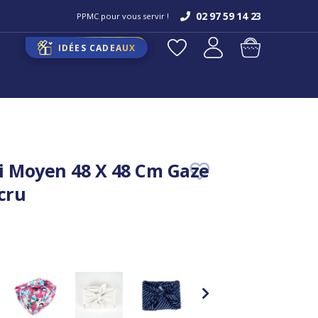
02 97 59 14 23
PPMC pour vous servir !
IDÉES CADEAUX
i Moyen 48 X 48 Cm Gaze
cru