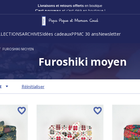
Livraisons et retours offerts
en boutique
C'est nouveau
et c'est déjà en boutique !
LLECTIONS
ARCHIVES
Idées cadeaux
PPMC 30 ans
Newsletter
/
FUROSHIKI MOYEN
Furoshiki moyen
E
Réinitialiser