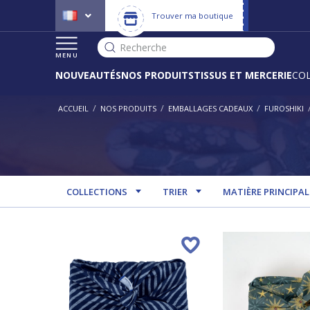
Trouver ma boutique
Recherche
MENU
NOUVEAUTÉS
NOS PRODUITS
TISSUS ET MERCERIE
CO
/
/
/
ACCUEIL
NOS PRODUITS
EMBALLAGES CADEAUX
FUROSHIKI
COLLECTIONS
TRIER
MATIÈRE PRINCIPAL