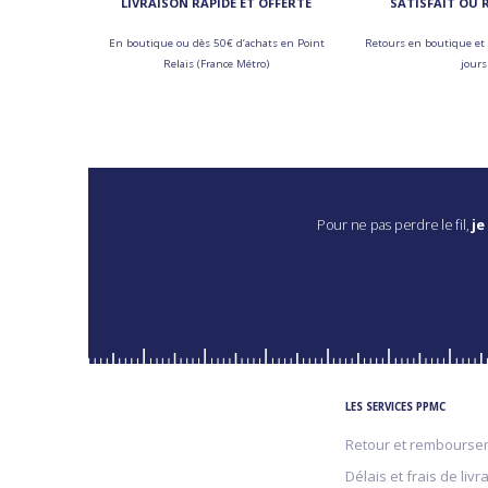
LIVRAISON RAPIDE ET OFFERTE
SATISFAIT OU
En boutique ou dès 50€ d’achats en Point
Retours en boutique et 
Relais (France Métro)
jours
Pour ne pas perdre le fil,
je
LES SERVICES PPMC
Retour et rembourse
Délais et frais de livr