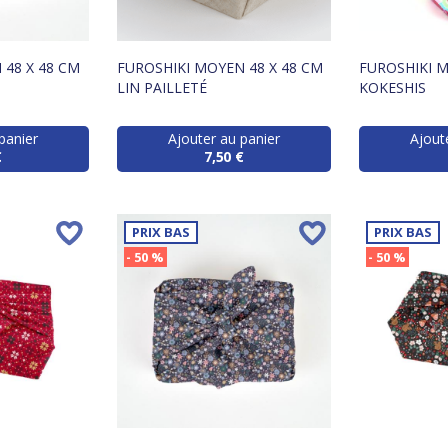
 48 X 48 CM
FUROSHIKI MOYEN 48 X 48 CM
FUROSHIKI M
LIN PAILLETÉ
KOKESHIS
panier
Ajouter au panier
Ajout
€
7,50 €
PRIX BAS
PRIX BAS
- 50 %
- 50 %