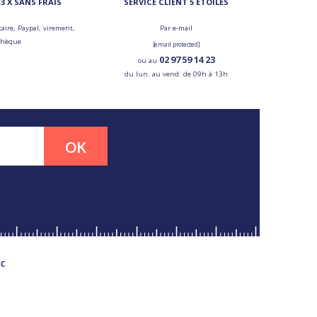
3 X SANS FRAIS
SERVICE CLIENT 5 ÉTOILES
aire, Paypal, virement,
Par e-mail
chèque
[email protected]
02 97 59 14 23
ou au
du lun. au vend. de 09h à 13h
OK
MC