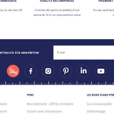
 REMBOURSÉ
FIDÉLITÉ RÉCOMPENSÉE
PAIEMENT 
sur le site sous 30
Cumulez des points et profitez d’une
Ou par carte banc
remise de 10 € sur votre prochain achat
 m’inscris à la newsletter
PPMC
LES BONS PLANS PP
ment
Recrutement - Offres d'emploi
Les nouveautés
aison
Ouvrir une concession
Déstockage