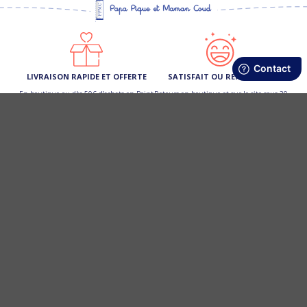
LIVRAISON RAPIDE ET OFFERTE
SATISFAIT OU REMBOURSÉ
En boutique ou dès 50€ d’achats en Point
Retours en boutique et sur le site sous 30
Relais (France Métro)
jours
FIDÉLITÉ RÉCOMPENSÉE
PAIEMENT 3 X SANS FRAIS
Cumulez des points et profitez d’une
Ou par carte bancaire, Paypal, virement,
remise de 10 € sur votre prochain achat
chèque
SERVICE CLIENT 5 ÉTOILES
Par e-mail
[email protected]
02 97 59 14 23
ou au
du lun. au vend. de 09h à 13h