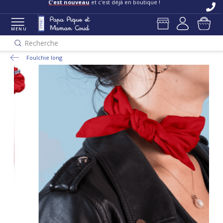
C'est nouveau
et c'est déjà en boutique !
MENU
Recherche
Foulchie long