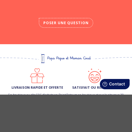
POSER UNE QUESTION
LIVRAISON RAPIDE ET OFFERTE
SATISFAIT OU REMBOURSÉ
En boutique ou dès 50€ d’achats en Point
Retours en boutique et sur le site sous 30
Relais (France Métro)
jours
FIDÉLITÉ RÉCOMPENSÉE
PAIEMENT 3 X SANS FRAIS