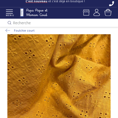
C'est nouveau
et c'est déjà en boutique !
MENU
Recherche
Foulchie court