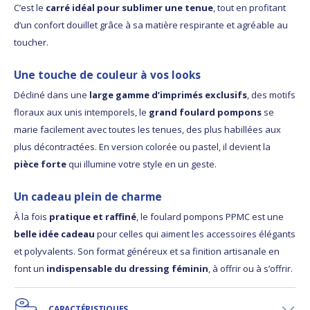
C’est le
carré idéal pour sublimer une tenue
, tout en profitant
d’un confort douillet grâce à sa matière respirante et agréable au
toucher.
Une touche de couleur à vos looks
Décliné dans une
large gamme d’imprimés exclusifs
, des motifs
floraux aux unis intemporels, le
grand foulard pompons
se
marie facilement avec toutes les tenues, des plus habillées aux
plus décontractées. En version colorée ou pastel, il devient la
pièce forte
qui illumine votre style en un geste.
Un cadeau plein de charme
À la fois
pratique et raffiné
, le foulard pompons PPMC est une
belle idée cadeau
pour celles qui aiment les accessoires élégants
et polyvalents. Son format généreux et sa finition artisanale en
font un
indispensable du dressing féminin
, à offrir ou à s’offrir.
CARACTÉRISTIQUES