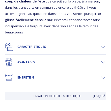
coup de chaleur de l’été
que ce soit sur la plage, à la maison,
dans les transports en commun ou encore au théâtre. Il vous
accompagnera au quotidien dans toutes vos sorties puisqu’il
se
glisse facilement dans le sac
. L’éventail est donc l’accessoire
indispensable à toujours avoir dans son sac dès le retour des
beaux jours !
CARACTÉRISTIQUES
AVANTAGES
ENTRETIEN
LIVRAISON OFFERTE EN BOUTIQUE
JUSQU'À 30 