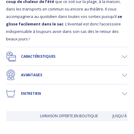
coup de chaleur de l’été
que ce soit sur la plage, à la maison,
dans les transports en commun ou encore au théâtre. Il vous
accompagnera au quotidien dans toutes vos sorties puisqu’il
se
glisse facilement dans le sac
. L’éventail est donc l’accessoire
indispensable à toujours avoir dans son sac dès le retour des
beaux jours !
CARACTÉRISTIQUES
AVANTAGES
ENTRETIEN
LIVRAISON OFFERTE EN BOUTIQUE
JUSQU'À 30 