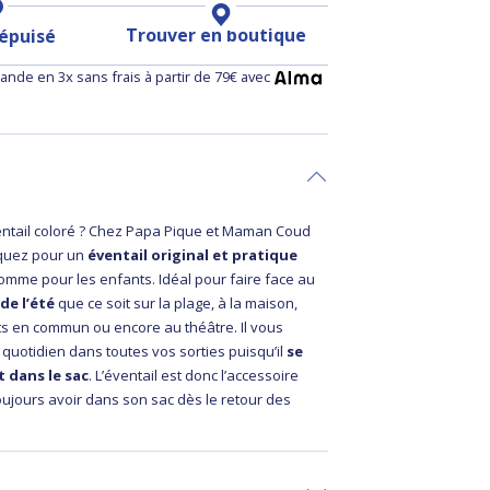
Trouver en boutique
 épuisé
nde en 3x sans frais à partir de 79€ avec
ntail coloré ? Chez Papa Pique et Maman Coud
quez pour un
éventail original et pratique
omme pour les enfants. Idéal pour faire face au
de l’été
que ce soit sur la plage, à la maison,
ts en commun ou encore au théâtre. Il vous
uotidien dans toutes vos sorties puisqu’il
se
t dans le sac
. L’éventail est donc l’accessoire
oujours avoir dans son sac dès le retour des