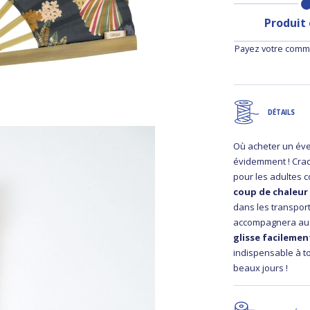
Produit
Payez votre comma
DÉTAILS
Où acheter un éve
évidemment ! Cra
pour les adultes c
coup de chaleur 
dans les transpor
accompagnera au q
glisse facilemen
indispensable à t
beaux jours !