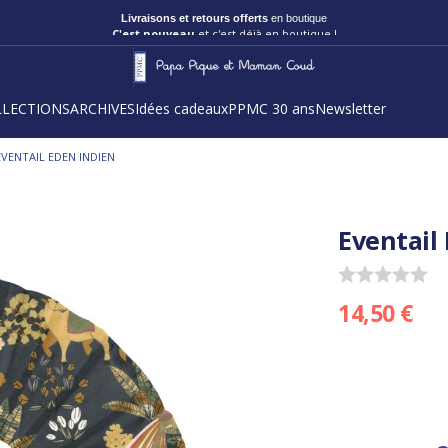
Livraisons et retours offerts
en boutique
C'est nouveau
et c'est déjà en boutique !
LLECTIONS
ARCHIVES
Idées cadeaux
PPMC 30 ans
Newsletter
EVENTAIL EDEN INDIEN
Eventail
14,50 €