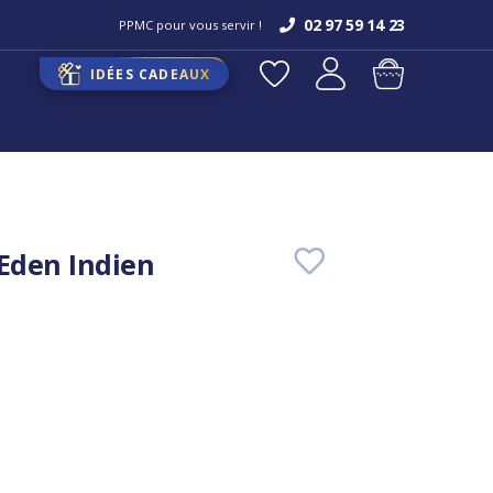
02 97 59 14 23
PPMC pour vous servir !
IDÉES CADEAUX
 Eden Indien