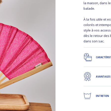
la maison, dans l
balade.
À la fois utile et 
colorés et intemp
style à vos access
dès le retour des 
dans son sac.
CARACTÉRIS
AVANTAGES
ENTRETIEN