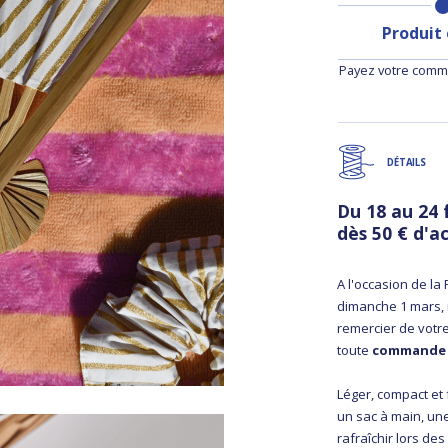
Produit
Payez votre comma
DÉTAILS
Du 18 au 24 
dès 50 € d'a
A l'occasion de l
dimanche 1 mars,
remercier de votre
toute
commande d
Léger, compact et 
un sac à main, une
rafraîchir lors des 