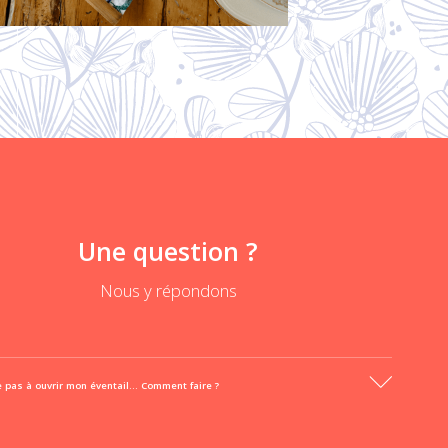
Une question ?
Nous y répondons
ve pas à ouvrir mon éventail... Comment faire ?