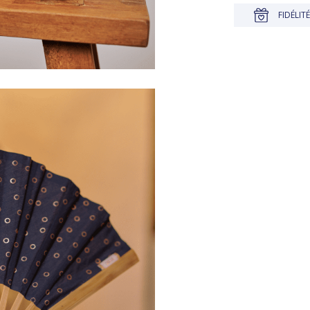
USQU'À 30 JOURS POUR CHANGER D'AVIS
FIDÉLITÉ RÉCOMPENSÉE