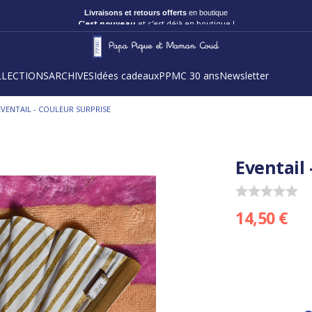
C'est nouveau
et c'est déjà en boutique !
LLECTIONS
ARCHIVES
Idées cadeaux
PPMC 30 ans
Newsletter
EVENTAIL - COULEUR SURPRISE
Eventail 
14,50 €