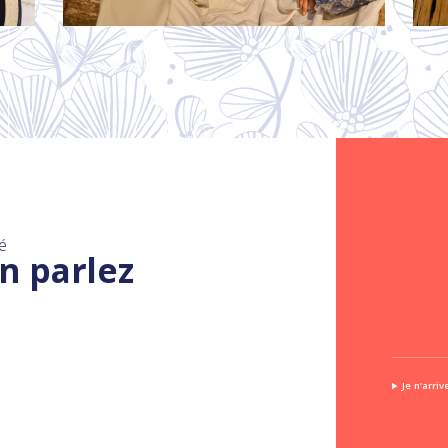
é
n parlez
Je n’arri