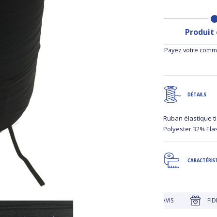
Produit
Payez votre comma
DÉTAILS
Ruban élastique 
Polyester 32% El
CARACTÉRIS
UE
JUSQU'À 30 JOURS POUR CHANGER D'AVIS
FIDÉLITÉ R