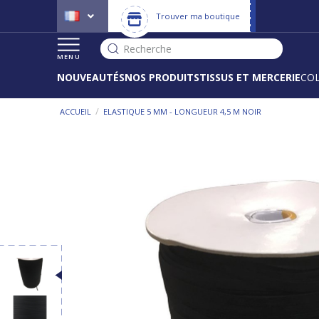
Trouver ma boutique
Recherche
MENU
NOUVEAUTÉS
NOS PRODUITS
TISSUS ET MERCERIE
CO
/
ACCUEIL
ELASTIQUE 5 MM - LONGUEUR 4,5 M NOIR