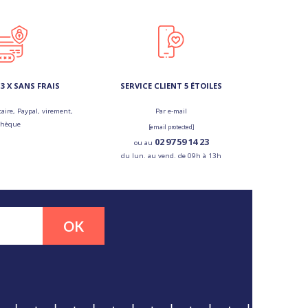
3 X SANS FRAIS
SERVICE CLIENT 5 ÉTOILES
aire, Paypal, virement,
Par e-mail
chèque
[email protected]
02 97 59 14 23
ou au
du lun. au vend. de 09h à 13h
OK