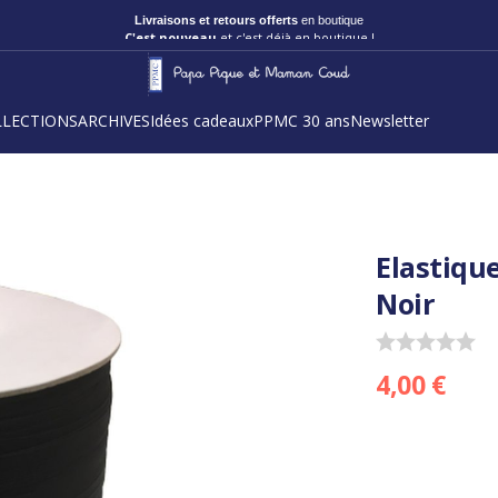
Livraisons et retours offerts
en boutique
C'est nouveau
et c'est déjà en boutique !
LLECTIONS
ARCHIVES
Idées cadeaux
PPMC 30 ans
Newsletter
Elastiqu
Noir
4,00 €