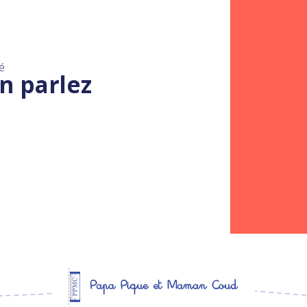
é
n parlez