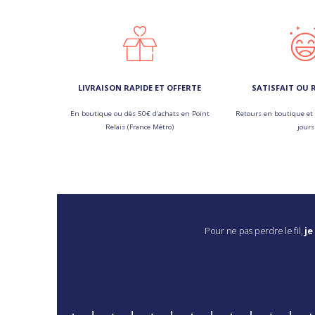
LIVRAISON RAPIDE ET OFFERTE
SATISFAIT OU
En boutique ou dès 50€ d’achats en Point
Retours en boutique et 
Relais (France Métro)
jours
Pour ne pas perdre le fil,
je