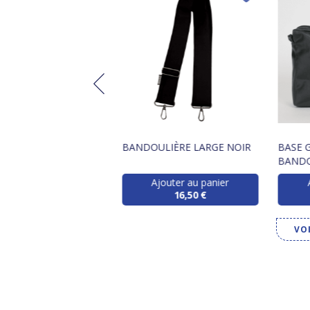
TÊTE LARGE CROISÉ
BANDOULIÈRE LARGE NOIR
BASE 
BANDO
jouter au panier
Ajouter au panier
13,90 €
16,50 €
VO